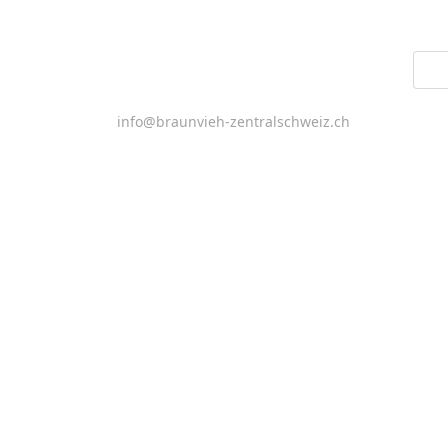
Vieh aus der Zentralschweiz
Jasmin Michel- Flück, Sekretärin
Fruttstrasse 17
6067 Melchtal
info@braunvieh-zentralschweiz.ch
Handy: 079 727 38 87