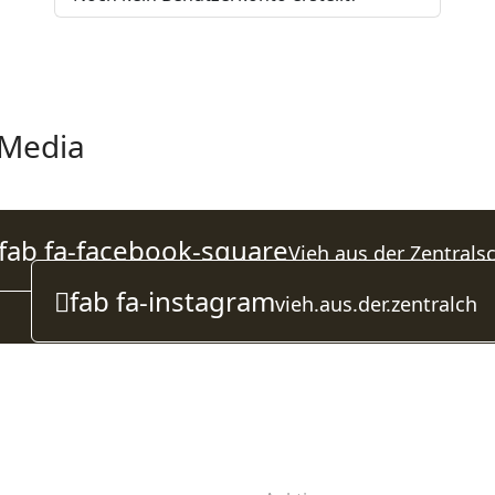
 Media
fab fa-facebook-square
Vieh aus der Zentrals
fab fa-instagram
vieh.aus.der.zentralch
Newsletter
Quicklinks