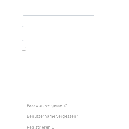
Benutzername
Passwort
Passwort anzeigen
Angemeldet bleiben
Passkey verwenden
Anmelden
Passwort vergessen?
Benutzername vergessen?
Registrieren