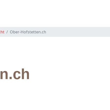
cht
Ober-Hofstetten.ch
en.ch