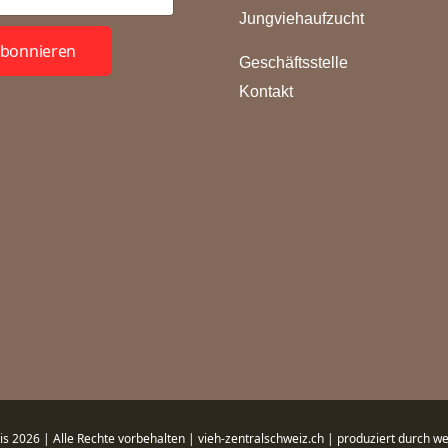
Jungviehaufzucht
bonnieren
Geschäftsstelle
Kontakt
is 2026 | Alle Rechte vorbehalten | vieh-zentralschweiz.ch | produziert durch
we