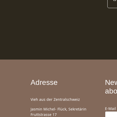
Adresse
New
abo
Vieh aus der Zentralschweiz
E-Mail
Jasmin Michel- Flück, Sekretärin
Fruttstrasse 17