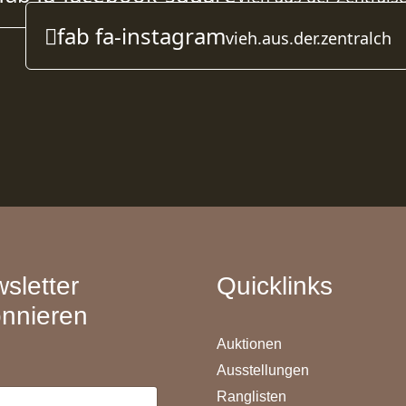
fab fa-instagram
vieh.aus.der.zentralch
sletter
Quicklinks
nnieren
Auktionen
Ausstellungen
Ranglisten