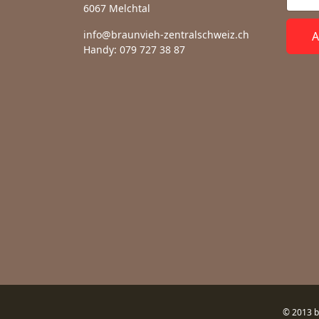
6067 Melchtal
info@braunvieh-zentralschweiz.ch
A
Handy: 079 727 38 87
© 2013 b