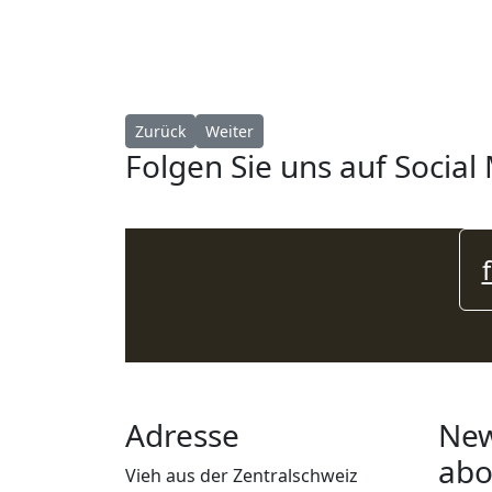
Vorheriger Beitrag: Bezirksausstellung Einsiede
Nächster Beitrag: Viehschau Muotatha
Zurück
Weiter
Folgen Sie uns auf Social
Adresse
New
abo
Vieh aus der Zentralschweiz