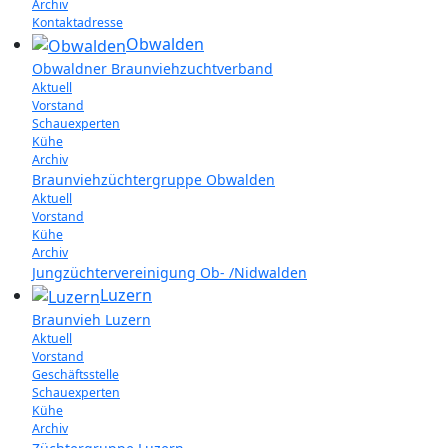
Archiv
Kontaktadresse
Obwalden
Obwaldner Braunviehzuchtverband
Aktuell
Vorstand
Schauexperten
Kühe
Archiv
Braunviehzüchtergruppe Obwalden
Aktuell
Vorstand
Kühe
Archiv
Jungzüchtervereinigung Ob- /Nidwalden
Luzern
Braunvieh Luzern
Aktuell
Vorstand
Geschäftsstelle
Schauexperten
Kühe
Archiv