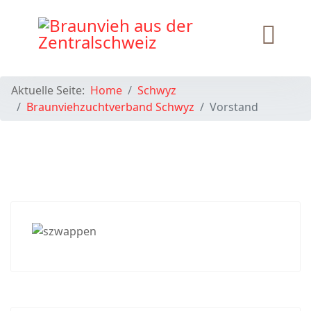
Aktuelle Seite:
Home
Schwyz
Braunviehzuchtverband Schwyz
Vorstand