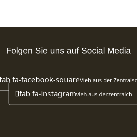
Folgen Sie uns auf Social Media
fab fa-facebook-square
Vieh aus der Zentrals
fab fa-instagram
vieh.aus.der.zentralch