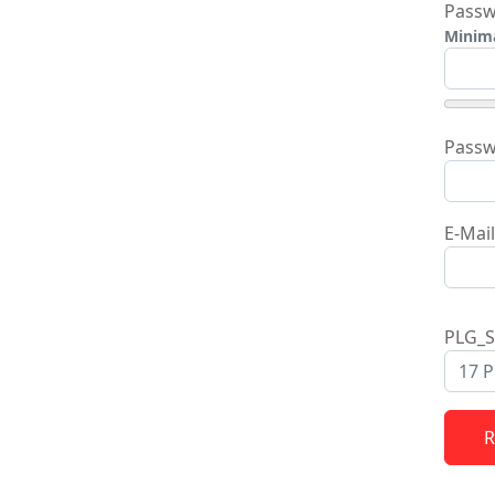
Passw
Minima
Passw
E-Mai
PLG_
R