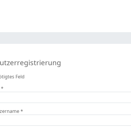
utzerregistrierung
tigtes Feld
*
tzername
*