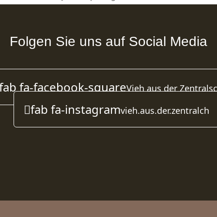
Folgen Sie uns auf Social Media
fab fa-facebook-square
Vieh aus der Zentrals
fab fa-instagram
vieh.aus.der.zentralch