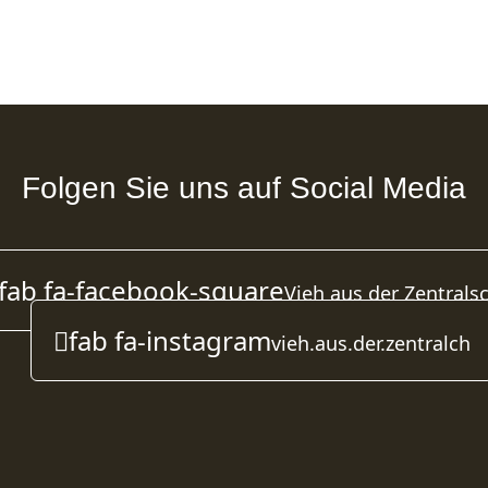
Folgen Sie uns auf Social Media
fab fa-facebook-square
Vieh aus der Zentrals
fab fa-instagram
vieh.aus.der.zentralch