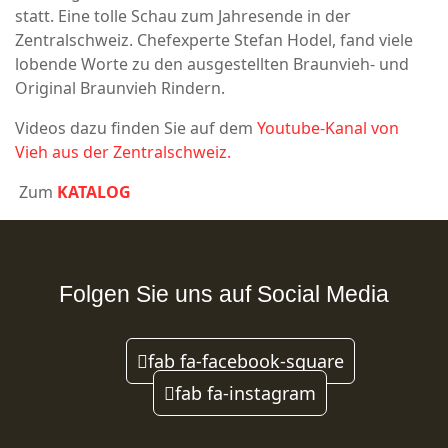
statt. Eine tolle Schau zum Jahresende in der
Zentralschweiz. Chefexperte Stefan Hodel, fand viele
lobende Worte zu den ausgestellten Braunvieh- und
Original Braunvieh Rindern.
Videos dazu finden Sie auf dem
Youtube-Kanal von
Vieh aus der Zentralschweiz.
Zum
KATALOG
Folgen Sie uns auf Social Media
fab fa-facebook-square
fab fa-instagram