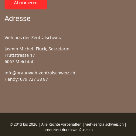
Abonnieren
Adresse
Vieh aus der Zentralschweiz
Jasmin Michel- Flück, Sekretärin
Fruttstrasse 17
6067 Melchtal
info@braunvieh-zentralschweiz.ch
Handy: 079 727 38 87
© 2013 bis 2026 | Alle Rechte vorbehalten | vieh-zentralschweiz.ch |
produziert durch
web2use.ch