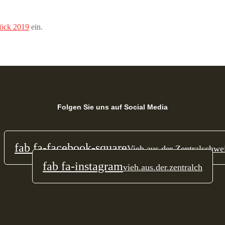
öck 2019
ein.
Folgen Sie uns auf Social Media
fab fa-facebook-square
Vieh aus der Zentralschwe
fab fa-instagram
vieh.aus.der.zentralch