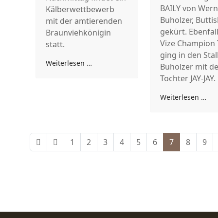
BAILY von Wern
Kälberwettbewerb
Buholzer, Butti
mit der amtierenden
gekürt. Ebenfal
Braunviehkönigin
Vize Champion T
statt.
ging in den Stal
Weiterlesen …
Buholzer mit de
Tochter JAY-JAY.
Weiterlesen …
1
2
3
4
5
6
7
8
9