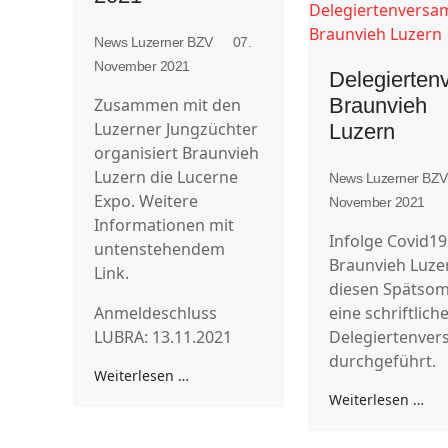
News Luzerner BZV
07.
November 2021
Delegierte
Braunvieh
Zusammen mit den
Luzerner Jungzüchter
Luzern
organisiert Braunvieh
Luzern die Lucerne
News Luzerner BZ
Expo. Weitere
November 2021
Informationen mit
Infolge Covid19
untenstehendem
Braunvieh Luze
Link.
diesen Spätso
Anmeldeschluss
eine schriftlich
LUBRA: 13.11.2021
Delegiertenve
durchgeführt.
Weiterlesen …
Weiterlesen …