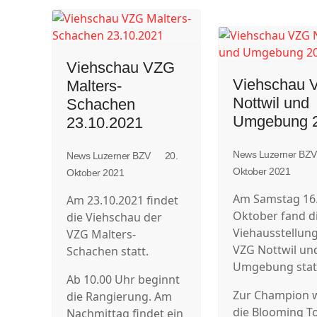
Viehschau VZG
Viehschau 
Malters-
Nottwil und
Schachen
Umgebung 
23.10.2021
News Luzerner BZ
News Luzerner BZV
20.
Oktober 2021
Oktober 2021
Am Samstag 16
Am 23.10.2021 findet
Oktober fand d
die Viehschau der
Viehausstellun
VZG Malters-
VZG Nottwil un
Schachen statt.
Umgebung stat
Ab 10.00 Uhr beginnt
Zur Champion 
die Rangierung. Am
die Blooming T
Nachmittag findet ein