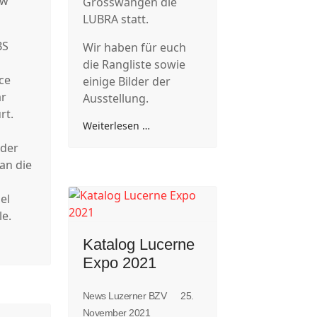
ow
Grosswangen die
LUBRA statt.
BS
Wir haben für euch
die Rangliste sowie
ice
einige Bilder der
ar
Ausstellung.
rt.
Weiterlesen …
 der
an die
r
el
le.
Katalog Lucerne
Expo 2021
News Luzerner BZV
25.
November 2021