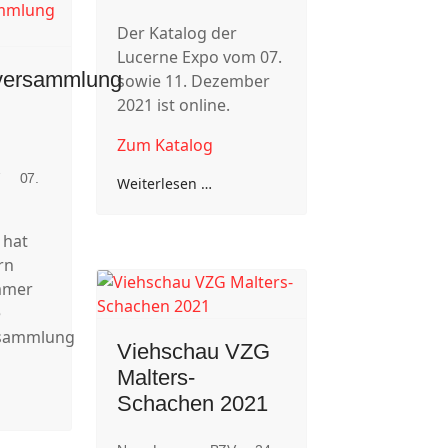
Der Katalog der
Lucerne Expo vom 07.
nversammlung
sowie 11. Dezember
2021 ist online.
Zum Katalog
V
07.
Weiterlesen …
 hat
rn
mmer
e
rsammlung
Viehschau VZG
Malters-
Schachen 2021