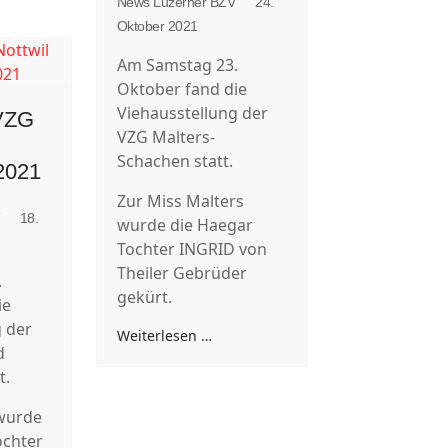
News Luzerner BZV
24.
Oktober 2021
Am Samstag 23.
Oktober fand die
Viehausstellung der
VZG
VZG Malters-
Schachen statt.
2021
Zur Miss Malters
V
18.
wurde die Haegar
Tochter INGRID von
Theiler Gebrüder
.
gekürt.
ie
g der
Weiterlesen …
d
t.
wurde
ochter