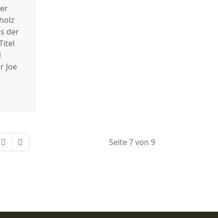
er
sholz
ls der
itel
l
r Joe
Seite 7 von 9