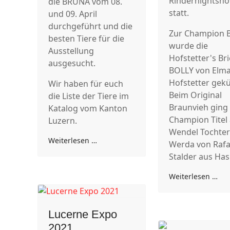
Rindernightsh
die BRUNA vom 08.
statt.
und 09. April
durchgeführt und die
Zur Champion 
besten Tiere für die
wurde die
Ausstellung
Hofstetter's Br
ausgesucht.
BOLLY von Elm
Hofstetter gekü
Wir haben für euch
Beim Original
die Liste der Tiere im
Braunvieh ging
Katalog vom Kanton
Champion Titel 
Luzern.
Wendel Tochte
Weiterlesen …
Werda von Rafa
Stalder aus Has
Weiterlesen …
Lucerne Expo
2021