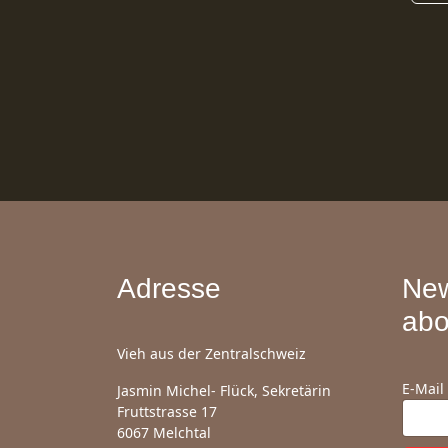
Adresse
New
abo
Vieh aus der Zentralschweiz
E-Mail
Jasmin Michel- Flück, Sekretärin
Fruttstrasse 17
6067 Melchtal