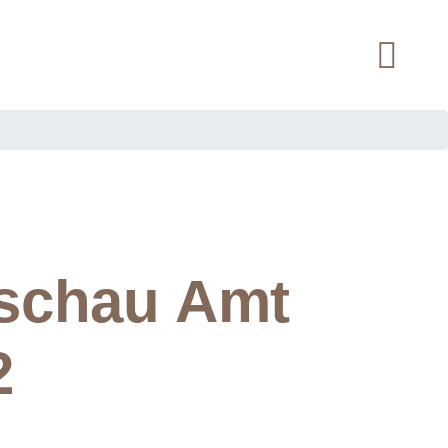
eschau Amt
2