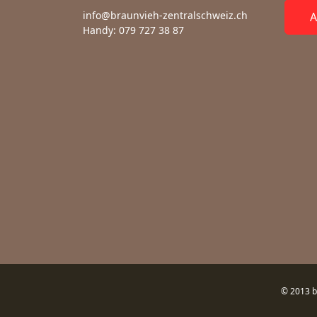
info@braunvieh-zentralschweiz.ch
A
Handy: 079 727 38 87
© 2013 b