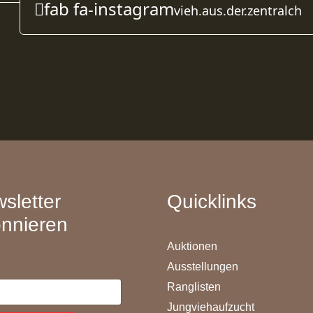
fab fa-instagram
vieh.aus.der.zentralch
sletter
Quicklinks
nnieren
Auktionen
Ausstellungen
Ranglisten
Jungviehaufzucht