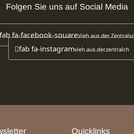
Folgen Sie uns auf Social Media
fab fa-facebook-square
Vieh aus der Zentrals
fab fa-instagram
vieh.aus.der.zentralch
sletter
Quicklinks