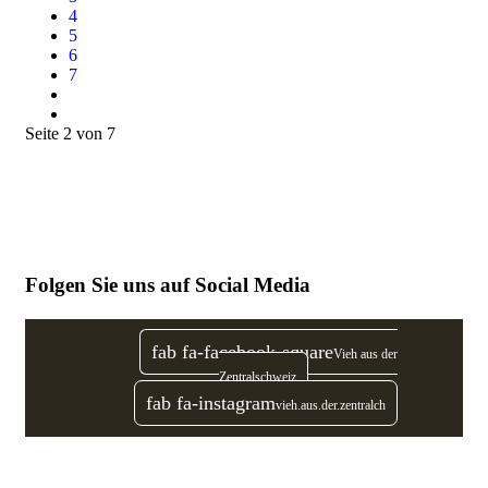
4
5
6
7
Seite 2 von 7
Folgen Sie uns auf Social Media
fab fa-facebook-square
Vieh aus der
Zentralschweiz
fab fa-instagram
vieh.aus.der.zentralch